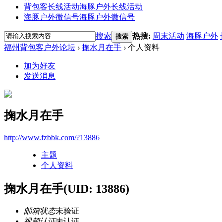
背包客长线活动
海豚户外长线活动
海豚户外微信号
海豚户外微信号
搜索
热搜:
周末活动
海豚户外
搜索
福州背包客户外论坛
›
掬水月在手
›
个人资料
加为好友
发送消息
掬水月在手
http://www.fzbbk.com/?13886
主题
个人资料
掬水月在手
(UID: 13886)
邮箱状态
未验证
视频认证
未认证