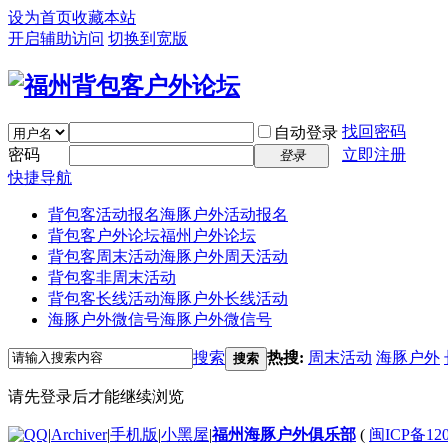
设为首页
收藏本站
开启辅助访问
切换到宽版
找回密码
自动登录
密码
立即注册
登录
快捷导航
背包客活动报名
海豚户外活动报名
背包客户外论坛
福州户外论坛
背包客周末活动
海豚户外周天活动
背包客非周末活动
背包客长线活动
海豚户外长线活动
海豚户外微信号
海豚户外微信号
搜索
热搜:
周末活动
海豚户外
搜索
请先登录后才能继续浏览
|
Archiver
|
手机版
|
小黑屋
|
福州海豚户外俱乐部
(
闽ICP备120